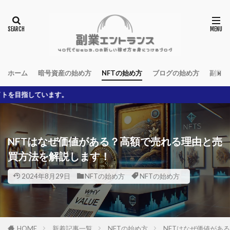
ホーム
暗号資産の始め方
NFTの始め方
ブログの始め方
副業の
※本ブロ
NFTはなぜ価値がある？高額で売れる理由と売
買方法を解説します！
2024年8月29日
NFTの始め方
NFTの始め方
HOME
新着記事一覧
NFTの始め方
NFTはなぜ価値があ