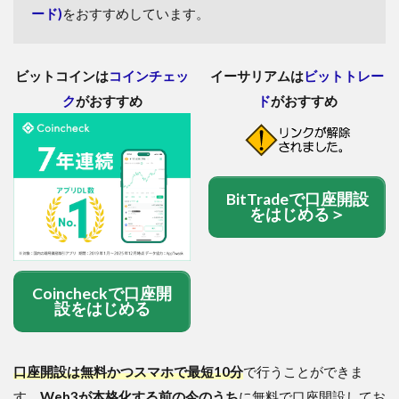
ード)
をおすすめしています。
ビットコインは
コインチェッ
イーサリアムは
ビットトレー
ク
がおすすめ
ド
がおすすめ
BitTradeで口座開設
をはじめる＞
Coincheckで口座開
設をはじめる
口座開設は無料かつスマホで最短10分
で行うことができま
す。
Web3が本格化する前の今のうち
に無料で口座開設してお