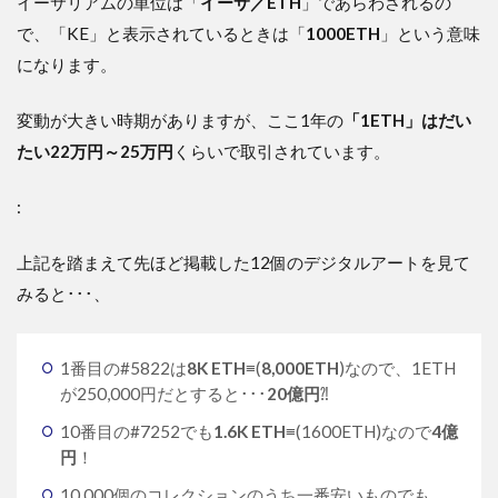
イーサリアムの単位は「
イーサ／ETH
」であらわされるの
で、「KE」と表示されているときは「
1000ETH
」という意味
になります。
変動が大きい時期がありますが、ここ1年の
「1ETH」はだい
たい22万円～25万円
くらいで取引されています。
:
上記を踏まえて先ほど掲載した12個のデジタルアートを見て
みると･･･、
1番目の#5822は
8K ETH
≡(
8,000ETH
)なので、1ETH
が250,000円だとすると･･･
20億円
⁈
10番目の#7252でも
1.6K ETH
≡(1600ETH)なので
4億
円
！
10,000個のコレクションのうち一番安いものでも