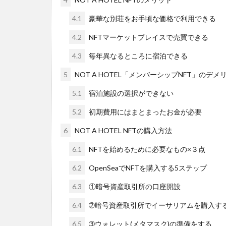
4.1
豪華な別荘をお手頃な価格で利用できる
4.2
NFTマーケットプレイスで売買できる
4.3
毎年異なるところに宿泊できる
5
NOT A HOTEL「メンバーシップNFT」のデメ
5.1
宿泊施設の選択ができない
5.2
初期費用にはまとまったお金が必要
6
NOT A HOTEL NFTの購入方法
6.1
NFTを始めるために必要なもの×３点
6.2
OpenSeaでNFTを購入する5ステップ
6.3
①暗号資産取引所の口座開設
6.4
➁暗号資産取引所でイーサリアムを購入す
6.5
➂ウォレット(メタマスク)の準備をする