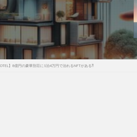
 HOTEL】8億円の豪華別荘に1泊4万円で泊れるNFTがある⁈