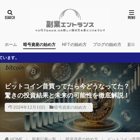
ホーム
暗号資産の始め方
NFTの始め方
ブログの始め方
副業の
※本ブログから
ビットコイン昔買ってたら今どうなってた？
驚きの投資結果と未来の可能性を徹底解説！
2024年12月10日
暗号資産の始め方
HOME
新着記事一覧
暗号資産の始め方
ビットコイン昔買