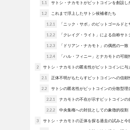
1.1
サトシ・ナカモトがビットコインを創設し
1.2
これまで浮上したサトシ候補者たち
1.2.1
「ニック・サボ」のビットゴールドと
1.2.2
「クレイグ・ライト」による自称サト
1.2.3
「ドリアン・ナカモト」の偶然の一致
1.2.4
「ハル・フィニー」とナカモトの可能
2
サトシ・ナカモトの匿名性がビットコインに与
2.1
正体不明がもたらすビットコインへの信頼
2.2
サトシの匿名性がビットコインの分散型理
2.2.1
ナカモトの不在が示すビットコインの
2.2.2
中央集権への対抗としての象徴的役割
3
サトシ・ナカモトの正体を探る過去の試みと今