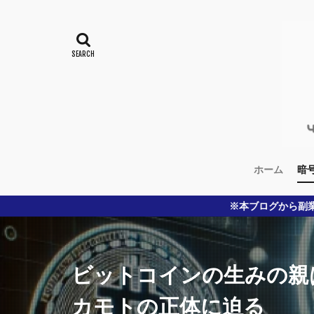
ホーム
暗
※本ブログから副業収入を得るために、記
ビットコインの生みの親
カモトの正体に迫る