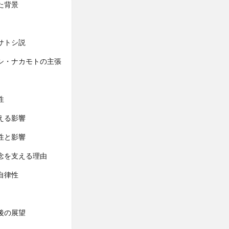
た背景
サトシ説
シ・ナカモトの主張
性
える影響
性と影響
念を支える理由
自律性
後の展望