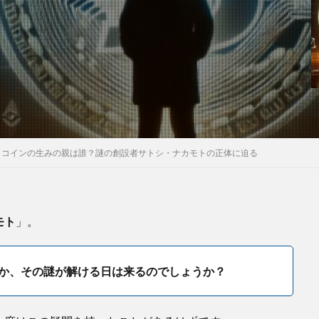
トコインの生みの親は誰？謎の創設者サトシ・ナカモトの正体に迫る
モト
」。
か、その謎が解ける日は来るのでしょうか？