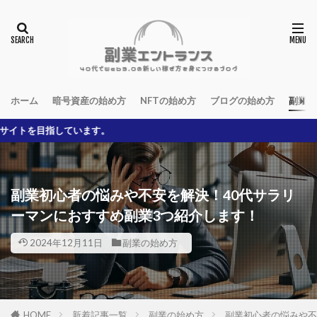
ホーム
暗号資産の始め方
NFTの始め方
ブログの始め方
副業の
います。
副業初心者の悩みや不安を解決！40代サラリ
ーマンにおすすめ副業3つ紹介します！
2024年12月11日
副業の始め方
HOME
新着記事一覧
副業の始め方
副業初心者の悩みや不